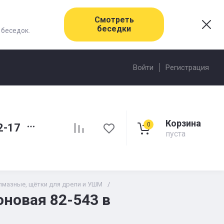
Смотреть
беседки
 беседок.
Войти
Регистрация
Корзина
0
2-17
пуста
лмазные, щётки для дрели и УШМ
/
новая 82-543 в