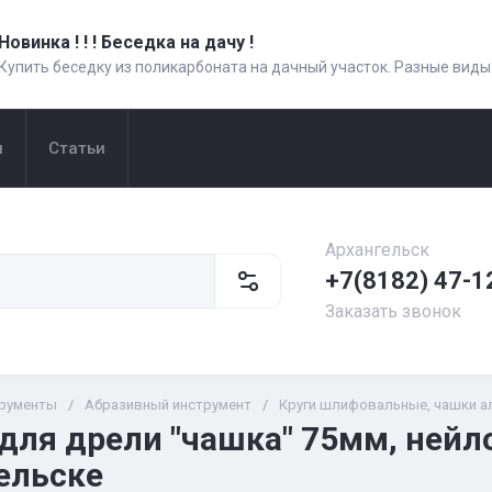
Новинка ! ! ! Беседка на дачу !
Купить беседку из поликарбоната на дачный участок. Разные виды
и
Статьи
Архангельск
+7(8182) 47-1
Заказать звонок
рументы
/
Абразивный инструмент
/
Круги шлифовальные, чашки а
для дрели "чашка" 75мм, нейло
ельске