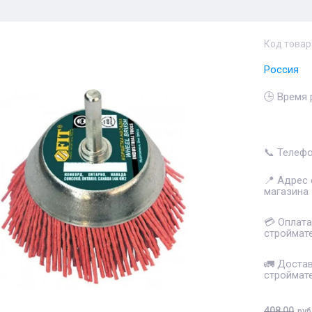
Код товар
Россия
🕒 Время
📞 Телеф
📍 Адрес
магазина
💳 Оплата
строймат
🚛 Доста
строймат
408,00
руб