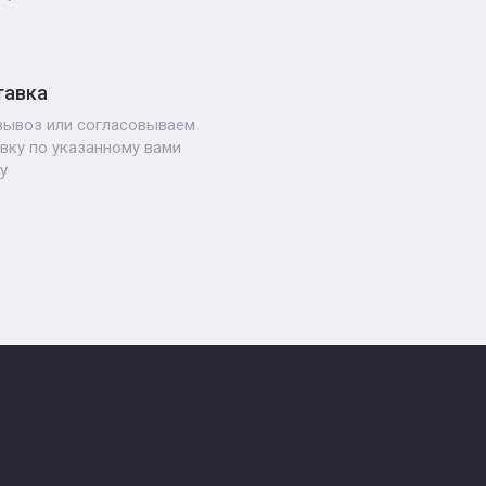
тавка
ывоз или согласовываем
вку по указанному вами
у