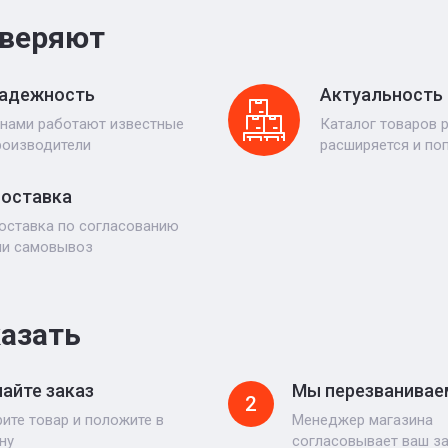
веряют
адежность
Актуальность
 нами работают известные
Каталог товаров 
роизводители
расширяется и по
оставка
оставка по согласованию
ли самовывоз
казать
айте заказ
Мы перезванивае
2
ите товар и положите в
Менеджер магазина
ну
согласовывает ваш з