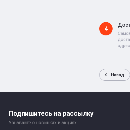
Дос
4
Самов
доста
адрес
Назад
Подпишитесь на рассылку
Узнавайте о новинках и акциях