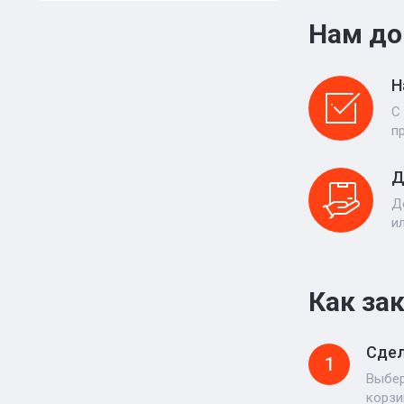
Нам до
Н
С
п
Д
Д
и
Как за
Сдел
1
Выбер
корзи