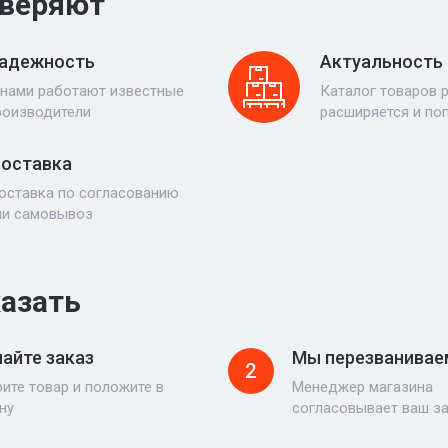
веряют
адежность
Актуальность
 нами работают известные
Каталог товаров 
роизводители
расширяется и по
оставка
оставка по согласованию
ли самовывоз
казать
айте заказ
Мы перезванивае
2
ите товар и положите в
Менеджер магазина
ну
согласовывает ваш з