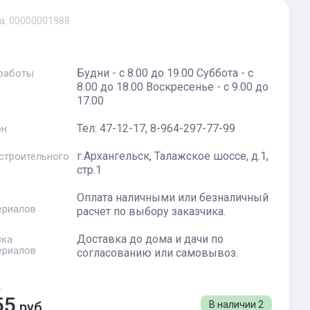
а:
00000001988
Будни - с 8.00 до 19.00 Суббота - с
 работы
8.00 до 18.00 Воскресенье - с 9.00 до
17.00
Тел: 47-12-17, 8-964-297-77-99
он
г.Архангельск, Талажское шоссе, д.1,
 строительного
стр.1
Оплата наличными или безналичный
ериалов
расчет по выбору заказчика.
Доставка до дома и дачи по
вка
ериалов
согласованию или самовывоз.
.
55
руб.
В наличии
2