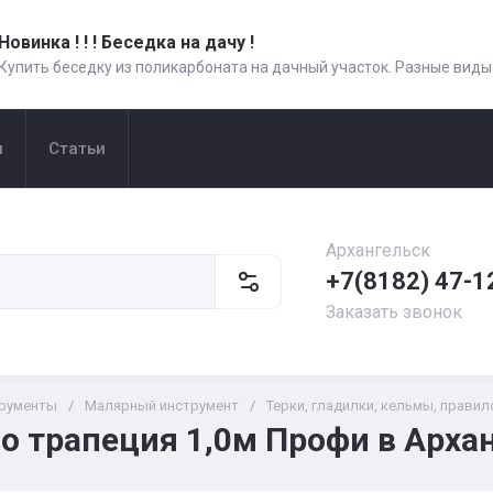
Новинка ! ! ! Беседка на дачу !
Купить беседку из поликарбоната на дачный участок. Разные виды
и
Статьи
Архангельск
+7(8182) 47-1
Заказать звонок
рументы
/
Малярный инструмент
/
Терки, гладилки, кельмы, правил
о трапеция 1,0м Профи в Арха