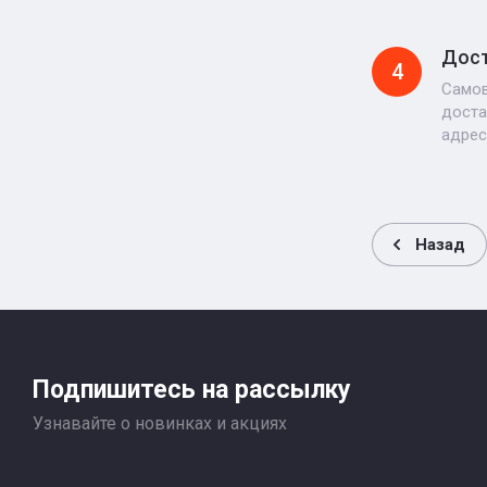
Дос
4
Самов
доста
адрес
Назад
Подпишитесь на рассылку
Узнавайте о новинках и акциях