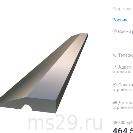
Код товар
Россия
🕒 Время
📞 Телеф
📍 Адрес
магазина
💳 Оплата
строймат
🚛 Доста
строймат
489,00
руб
464,