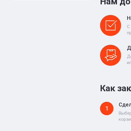
Нам до
Н
С
п
Д
Д
и
Как за
Сдел
1
Выбер
корзи