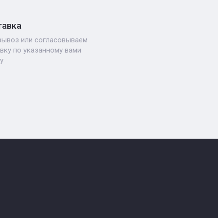
тавка
ывоз или согласовываем
вку по указанному вами
у