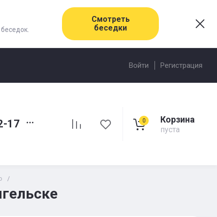
Смотреть
беседки
 беседок.
Войти
Регистрация
Корзина
0
2-17
пуста
о
/
нгельске