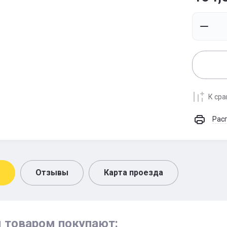
К ср
Рас
Отзывы
Карта проезда
м товаром покупают: