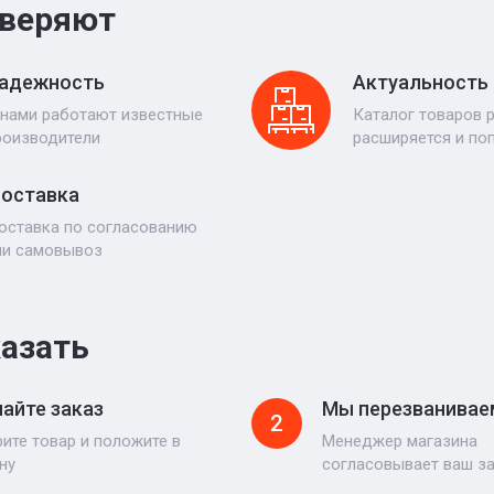
веряют
адежность
Актуальность
 нами работают известные
Каталог товаров 
роизводители
расширяется и по
оставка
оставка по согласованию
ли самовывоз
казать
айте заказ
Мы перезванивае
2
ите товар и положите в
Менеджер магазина
ну
согласовывает ваш з