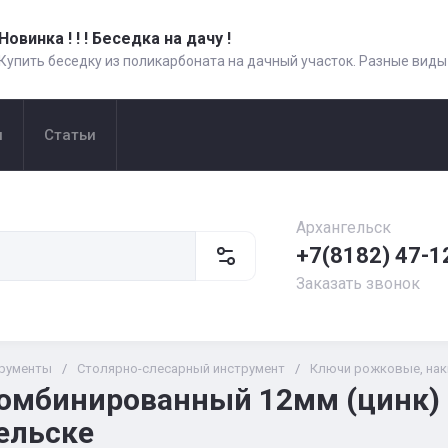
Новинка ! ! ! Беседка на дачу !
Купить беседку из поликарбоната на дачный участок. Разные виды
и
Статьи
Архангельск
+7(8182) 47-1
Заказать звонок
рументы
/
Столярно-слесарный инструмент
/
Ключи рожковые, нак
омбинированный 12мм (цинк) 
ельске