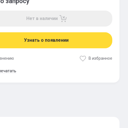
о запросу
Нет в наличии
Узнать о появлении
авнению
В избранное
печатать