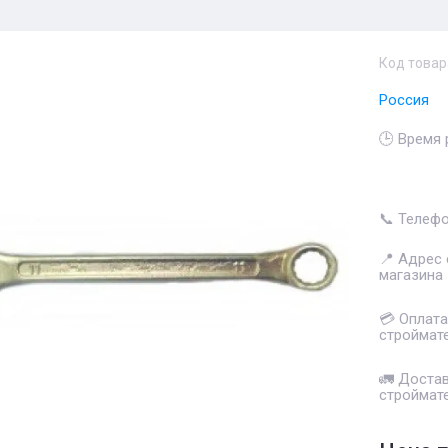
Код товар
Россия
🕒 Время
📞 Телеф
📍 Адрес
магазина
💳 Оплата
строймат
🚛 Доста
строймат