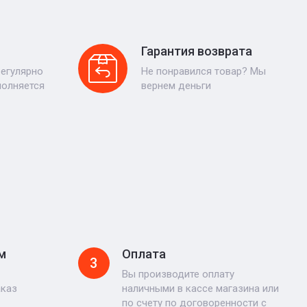
Гарантия возврата
регулярно
Не понравился товар? Мы
полняется
вернем деньги
м
Оплата
3
Вы производите оплату
аказ
наличными в кассе магазина или
по счету по договоренности с