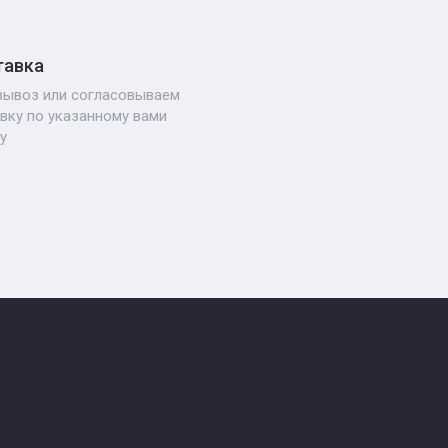
тавка
ывоз или согласовываем
вку по указанному вами
у