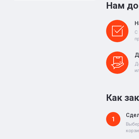
Нам до
Н
С
п
Д
Д
и
Как за
Сдел
1
Выбер
корзи