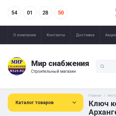
54
01
28
49
О компании
Контакты
Доставка
Акци
Мир снабжения
Строительный магазин
Главная
/
Инст
Ключ к
Каталог товаров
Арханг