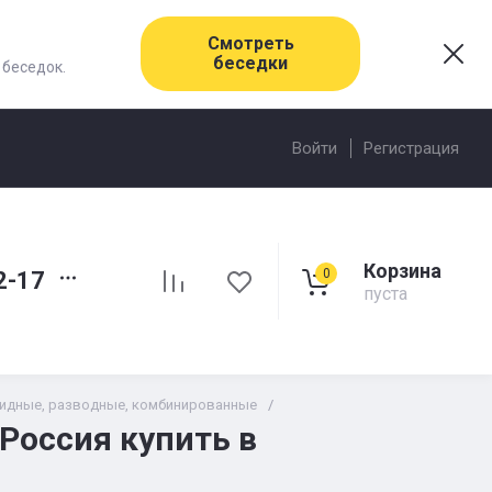
Смотреть
беседки
 беседок.
Войти
Регистрация
Корзина
0
2-17
пуста
идные, разводные, комбинированные
/
Россия купить в