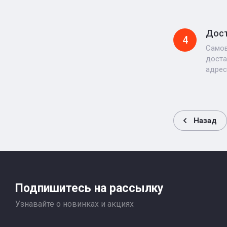
Дос
4
Самов
доста
адрес
Назад
Подпишитесь на рассылку
Узнавайте о новинках и акциях