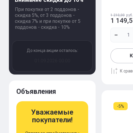
При покупке от 2 поддонов -
скидка 5%, от 3 поддонов -
1 210,00
руб.
1 149,
скидка 7% и при покупке от 5
поддонов - скидка - 10%
До конца акции осталось:
К
01.09.2026 00:00
К сра
Объявления
-5%
Уважаемые
покупатели!