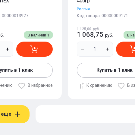
СПЕХ
400гр
Россия
:
00000013927
Код товара:
00000009171
1 125,00
руб.
1 068,75
б.
В наличии
1
руб.
В н
упить в 1 клик
Купить в 1 клик
внению
В избранное
К сравнению
В и
 еще