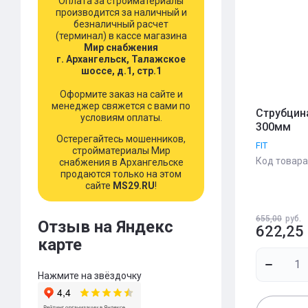
Оплата за стройматериалы
производится за наличный и
безналичный расчет
(терминал) в кассе магазина
Мир снабжения
г. Архангельск, Талажское
шоссе, д.1, стр.1
Оформите заказ на сайте и
менеджер свяжется с вами по
Струбцин
условиям оплаты.
300мм
Остерегайтесь мошенников,
FIT
стройматериалы Мир
Код товара
снабжения в Архангельске
продаются только на этом
сайте
MS29.RU
!
655,00
руб.
Отзыв на Яндекс
622,25
карте
Нажмите на звёздочку