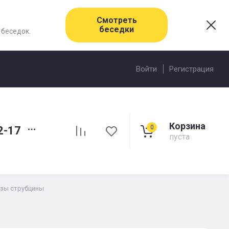
Смотреть
беседки
 беседок.
Войти
Регистрация
Корзина
0
2-17
пуста
зы струбцины