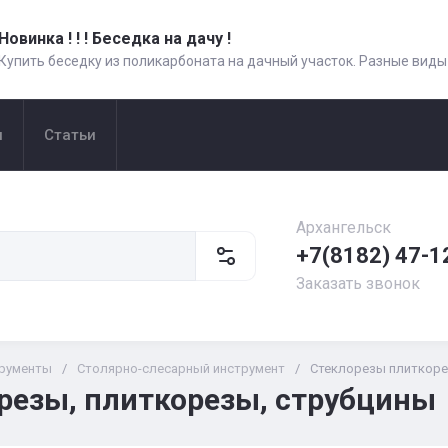
Новинка ! ! ! Беседка на дачу !
Купить беседку из поликарбоната на дачный участок. Разные виды
и
Статьи
Архангельск
+7(8182) 47-1
Заказать звонок
рументы
/
Столярно-слесарный инструмент
/
Стеклорезы плиткоре
резы, плиткорезы, струбцины