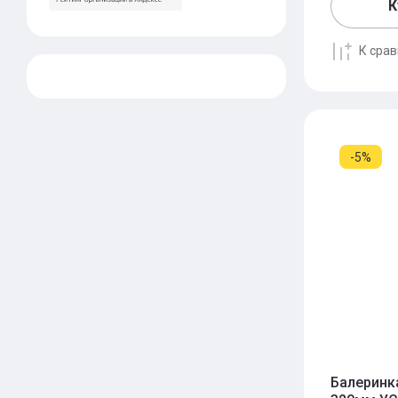
К
К сра
-5%
Балеринка