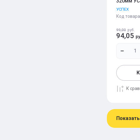
320мм У
УСПЕХ
Код товара
99,00
руб.
94,05
ру
К
К сра
Показать