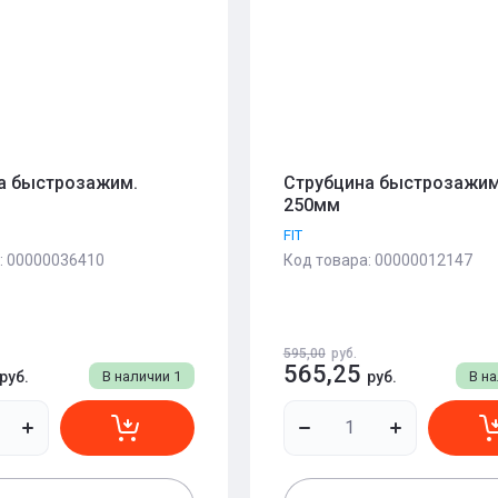
а быстрозажим.
Струбцина быстрозажим
250мм
FIT
:
00000036410
Код товара:
00000012147
595,00
руб.
565,25
руб.
В наличии
1
руб.
В н