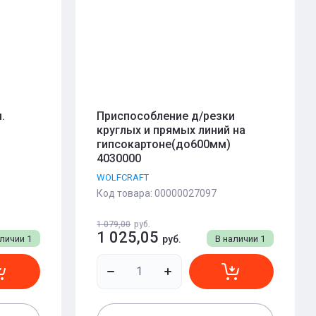
.
Приспособление д/резки
круглых и прямых линий на
гипсокартоне(до600мм)
4030000
WOLFCRAFT
Код товара:
00000027097
1 079,00
руб.
1 025,05
аличии
1
руб.
В наличии
1