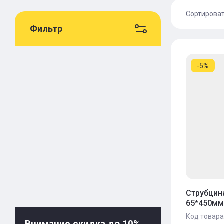
Сортирова
Фильтр
Цена 
Цена 
-5%
Назва
Назва
Струбцин
65*450мм 
Код товара
Внимание скидка до 10%