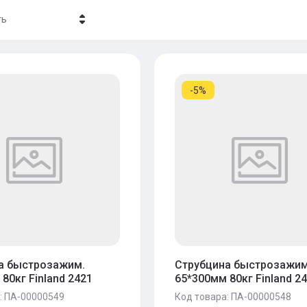
ть
- убывание
- возрастание
-5%
ние - Я-А
ние - А-Я
а быстрозажим.
Струбцина быстрозажим
80кг Finland 2421
65*300мм 80кг Finland 2
:
ПА-00000549
Код товара:
ПА-00000548